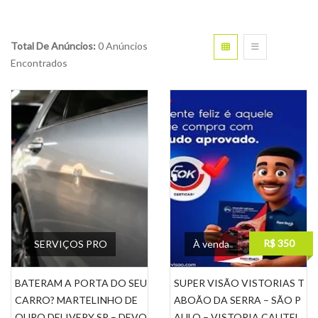
Total De Anúncios:
0 Anúncios
Encontrados
R$ 350
SERVIÇOS PRO
À venda
BATERAM A PORTA DO SEU
SUPER VISÃO VISTORIAS T
CARRO? MARTELINHO DE
ABOÃO DA SERRA – SÃO P
OURO DELIVERY SP – DEVO
AULO – VISTORIA CAUTEL