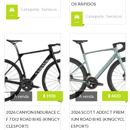
OS RÁPIDOS
Categoria :
Serviços
Categoria :
Serviços
$ 1900
$ 4420
À venda
À venda
2026 CANYON ENDURACE C
2026 SCOTT ADDICT PREM
F 7 DI2 ROAD BIKE (KINGCY
IUM ROAD BIKE (KINGCYCL
CLESPORT)
ESPORT)