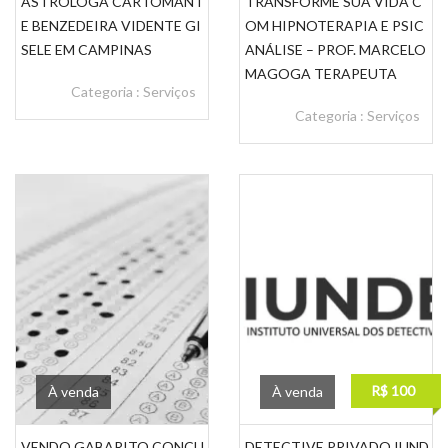
ASTRÓLOGA CARTOMANT
TRANSFORME SUA VIDA C
E BENZEDEIRA VIDENTE GI
OM HIPNOTERAPIA E PSIC
SELE EM CAMPINAS
ANÁLISE – PROF. MARCELO
MAGOGA TERAPEUTA
Categoria :
Serviços
Categoria :
Serviços
R$ 100
À venda
À venda
VENDO GABARITO CONCU
DETECTIVE PRIVADO IUND