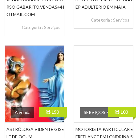
RSO GABARITO.VENDAS@H
EP ADULTÉRIO EM MAIA
OTMAIL.COM
Categoria :
Serviços
Categoria :
Serviços
R$ 150
R$ 100
À venda
SERVIÇOS PRO
ASTRÓLOGA VIDENTE GISE
MOTORISTA PARTICULAR E
LE DE OGUM
FREELANCE EM LONDRINA S