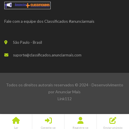
Fale com a equipe dos Classificados #anunciarmais
São Paulo - Brasil
suporte@classificados.anunciarmais.com
Todos os direitos autorais reservados © 2024 - Desenvolvimento
por
Anunciar Mais
Link112
Lar
Conecte-se
Registre-se
Enviar anúncio