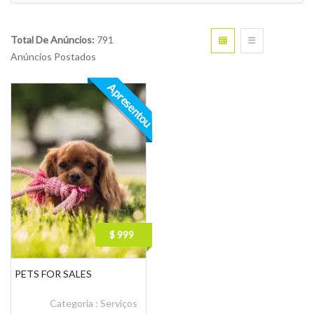
Total De Anúncios:
791
Anúncios Postados
Apresentou
$ 999
PETS FOR SALES
Categoria :
Serviços